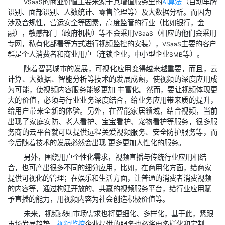
的商业价值主要来源于其增值服务里的
算法
（自动车牌
VSaaS
AI
识别、面部识别、人数统计、零售管理等）及大数据分析。而因为
涉及合规性，营运安全等因素，高度监管的行业（比如银行，金
融），敏感部门（政府机构）等不会采用
（相应的他们会采用
VSaaS
专网，私有化部署等方式进行视频监控的安装），
主要的客户
VSaaS
群是个人消费者和商业用户（连锁企业，中小型企业
等）。
SMB
随着智慧城市的发展，可视化应用变得越来越重要，而且，云
计算、大数据、智能分析等技术的发展成熟，使视频的深度应用成
为可能，使视频内容服务能够更加 丰富化。然而，要让视频体现更
大的价值，必须与行业业务深度结合，给业务应用带来质的提升，
给用户带来全新的体验。另外，在智能家居领域，结合视频，当前
出现了家庭安防、老人看护、宝宝看护、宠物看护等服务，很多服
务商的云平台就可以提供远程关爱视频服务、安全防护服务等，而
今后随着技术的发展必然会出现 更多更加人性化的服务。
另外，围绕用户个性化需求，视频直播与传统行业应用相结
合，也可产出很多不同的细分应用，比如，在商用化方面，给商家
提供可视化的管理；在娱乐和生活方面，让普通的消费者消费视频
的内容等，通过构建开放的、共赢的视频服务平台，给行业应用赋
予直播的能力，用视频内容为社会创造积极价值等。
未来，视频感知市场需求也将更细化、多样化，基于此，紧跟
市场发展趋势，
视频监控
企业提供的服务也必将更多样化和定制