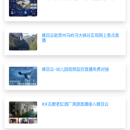
蜂目云助贵州马岭河大峡谷实现网上景点直
播
蜂目云-幼儿园视频监控直播免费对接
XX古磨老缸酒厂溯源直播接入蜂目云