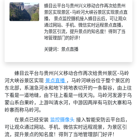
蜂目云平台与贵州兴义移动合作再次给贵州
景区实现景区-马岭河大峡谷景区实现景点直
播， 景点监控摄机接入蜂目云后，可让观众
通过网站、手机、微信实时远程景点直播，
为景区引流，提升景点的知名度！得到了当
地管理部门的好评！
关键词：景点直播
蜂目云平台与贵州兴义移动合作再次给贵州景区-马岭
河大峡谷景区实现
景点直播
，马岭河峡谷位于整个景区的
东北部，系湍急河水和地下将地表切开的一条裂谷，由上往
下看是一道地缝，由下往上看是一线天沟。马岭河发源于乌
蒙山系白果岭，上游叫清水河，中游因两岸有马别大寨和马
岭寨而称马岭河。
在景点已经安装
监控摄像头
接入智能安防云平台后，
可让观众通过网站、手机、微信实时远程观景，为景区引
流，提升景点的知名度！得到了当地管理部门好评！